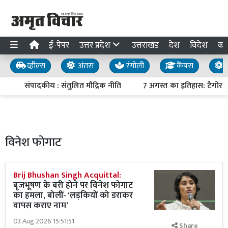
ई-पेपर
उत्तर प्रदेश
उत्तराखंड
देश
विदेश
का
व्हील्स
अंतस
रंगोली
कैंपस
य
संपादकीय : संतुलित मौद्रिक नीति
7 अगस्त का इतिहास: टैगोर के 
विनेश फोगाट
Brij Bhushan Singh Acquittal:
बृजभूषण के बरी होने पर विनेश फोगाट
का हमला, बोलीं- ‘लड़कियों को डराकर
वापस कराए नाम’
03 Aug 2026 15:51:51
Share