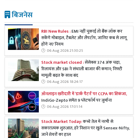
बिजनेस
RBI New Rules :
EMI नहीं चुकाई तो बैंक लॉक कर
सकेंगे मोबाइल, टैबलेट और लैपटॉप, जानिए कब से लागू
होंगे नए नियम
06 Aug 2026 21:30:25
Stock market closed :
सेंसेक्स 374 अंक चढ़ा,
रिलायंस और SBI ने संभाली बाजार की कमान; निफ्टी
मामूली बढ़त के साथ बंद
06 Aug 2026 18:24:17
ऑनलाइन खरीदारी में ‘डार्क पैटर्न’ पर CCPA का शिकंजा,
IndiGo-Zepto समेत 9 प्लेटफॉर्म पर जुर्माना
06 Aug 2026 17:01:14
Stock Market Today:
कच्चे तेल में नरमी से
सकारात्मक शुरुआत, हरे निशान पर खुले Sensex-Nifty,
जानें शेयरों का हाल