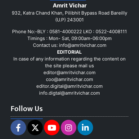
Amrit Vichar
932, Katra Chand Khan, Pilibhit Bypass Road Bareilly
(U.P) 243001
Phone No:-BLY : 0581-4000222 LKO : 0522-4008111
Timings : Mon- Sat, 09:00am-06:00pm
Contact us:
info@amritvichar.com
EDITORIAL
In case of any information regarding the content on
the site please mail us
editor@amritvichar.com
coo@amritvichar.com
editor.digital@amritvichar.com
info.digtal@amritvichar.com
Follow Us