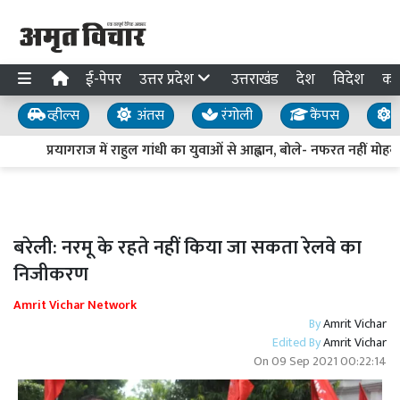
ई-पेपर
उत्तर प्रदेश
उत्तराखंड
देश
विदेश
का
व्हील्स
अंतस
रंगोली
कैंपस
य
प्रयागराज में राहुल गांधी का युवाओं से आह्वान, बोले- नफरत नहीं मोहब्ब
बरेली: नरमू के रहते नहीं किया जा सकता रेलवे का
निजीकरण
Amrit Vichar Network
By
Amrit Vichar
Edited By
Amrit Vichar
On
09 Sep 2021 00:22:14