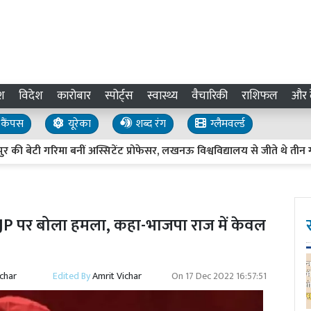
श
विदेश
कारोबार
स्पोर्ट्स
स्वास्थ्य
वैचारिकी
राशिफल
और द
कैंपस
यूरेका
शब्द रंग
ग्लैमवर्ल्ड
 गरिमा बनीं अस्सिटेंट प्रोफेसर, लखनऊ विश्वविद्यालय से जीते थे तीन गोल्ड 
JP पर बोला हमला, कहा-भाजपा राज में केवल
ichar
Edited By
Amrit Vichar
On
17 Dec 2022 16:57:51