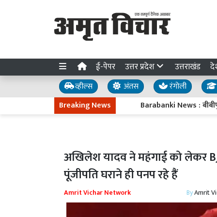
ई-पेपर
उत्तर प्रदेश
उत्तराखंड
दे
व्हील्स
अंतस
रंगोली
Breaking News
Barabanki News : बीबीपुर की बेटी
अखिलेश यादव ने महंगाई को लेकर B
पूंजीपति घराने ही पनप रहे हैं
Amrit Vichar Network
By
Amrit V