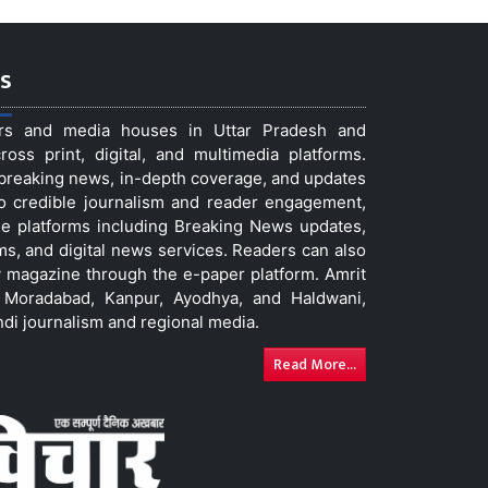
s
ers and media houses in Uttar Pradesh and
ss print, digital, and multimedia platforms.
t breaking news, in-depth coverage, and updates
to credible journalism and reader engagement,
le platforms including Breaking News updates,
ms, and digital news services. Readers can also
 magazine through the e-paper platform. Amrit
w, Moradabad, Kanpur, Ayodhya, and Haldwani,
ndi journalism and regional media.
Read More...