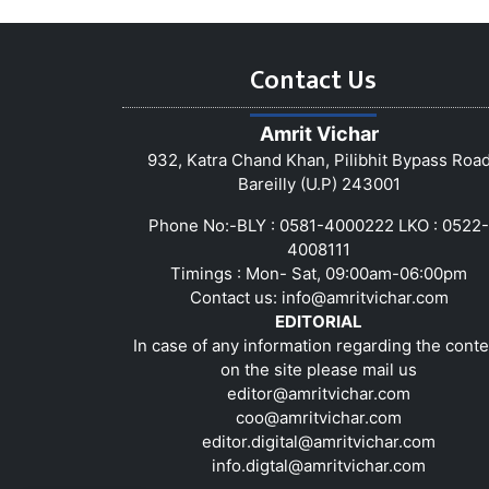
Contact Us
Amrit Vichar
932, Katra Chand Khan, Pilibhit Bypass Roa
Bareilly (U.P) 243001
Phone No:-BLY : 0581-4000222 LKO : 0522-
4008111
Timings : Mon- Sat, 09:00am-06:00pm
Contact us:
info@amritvichar.com
EDITORIAL
In case of any information regarding the conte
on the site please mail us
editor@amritvichar.com
coo@amritvichar.com
editor.digital@amritvichar.com
info.digtal@amritvichar.com