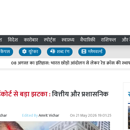
श
विदेश
कारोबार
स्पोर्ट्स
स्वास्थ्य
वैचारिकी
राशिफल
और द
कैंपस
यूरेका
शब्द रंग
ग्लैमवर्ल्ड
08 अगस्त का इतिहास: भारत छोड़ो आंदोलन से लेकर रेड क्रॉस की स्थापना तक,
र्ट से बड़ा झटका :
वित्तीय और प्रशासनिक
ichar
Edited By
Amrit Vichar
On
21 May 2026 19:01:25