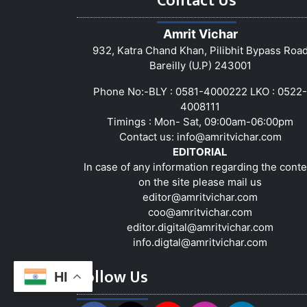
Contact Us
Amrit Vichar
932, Katra Chand Khan, Pilibhit Bypass Roa
Bareilly (U.P) 243001
Phone No:-BLY : 0581-4000222 LKO : 0522-
4008111
Timings : Mon- Sat, 09:00am-06:00pm
Contact us:
info@amritvichar.com
EDITORIAL
In case of any information regarding the conte
on the site please mail us
editor@amritvichar.com
coo@amritvichar.com
editor.digital@amritvichar.com
info.digtal@amritvichar.com
Follow Us
HI