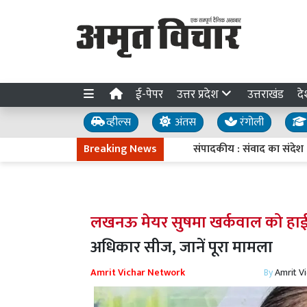
ई-पेपर
उत्तर प्रदेश
उत्तराखंड
दे
व्हील्स
अंतस
रंगोली
Breaking News
संपादकीय : संवाद का संदेश
लखनऊ मेयर सुषमा खर्कवाल को हाईको
अधिकार सीज, जानें पूरा मामला
Amrit Vichar Network
By
Amrit V