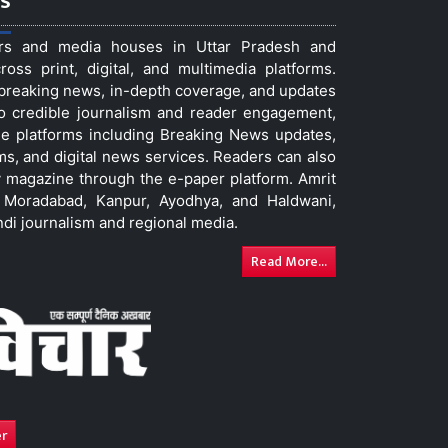
s
ers and media houses in Uttar Pradesh and
ss print, digital, and multimedia platforms.
t breaking news, in-depth coverage, and updates
to credible journalism and reader engagement,
le platforms including Breaking News updates,
ms, and digital news services. Readers can also
 magazine through the e-paper platform. Amrit
w, Moradabad, Kanpur, Ayodhya, and Haldwani,
ndi journalism and regional media.
Read More...
er