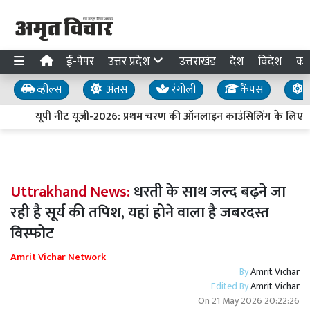
ई-पेपर
उत्तर प्रदेश
उत्तराखंड
देश
विदेश
का
व्हील्स
अंतस
रंगोली
कैंपस
य
यूपी नीट यूजी-2026: प्रथम चरण की ऑनलाइन काउंसिलिंग के लिए पं
Uttrakhand News:
धरती के साथ जल्द बढ़ने जा
रही है सूर्य की तपिश, यहां होने वाला है जबरदस्त
विस्फोट
Amrit Vichar Network
By
Amrit Vichar
Edited By
Amrit Vichar
On
21 May 2026 20:22:26