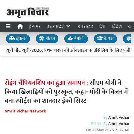
ई-पेपर
उत्तर प्रदेश
उत्तराखंड
देश
विदेश
का
व्हील्स
अंतस
रंगोली
कैंपस
य
यूपी नीट यूजी-2026: प्रथम चरण की ऑनलाइन काउंसिलिंग के लिए पंजीकर
रोइंग चैंपियनशिप का हुआ समापन :
सीएम योगी ने
किया खिलाड़ियों को पुरस्कृत, कहा- मोदी के विजन में
बना स्पोर्ट्स का शानदार ईको सिस्ट
Amrit Vichar Network
By
Amrit Vichar
Edited By
Amrit Vichar
On
21 May 2026 21:22:46