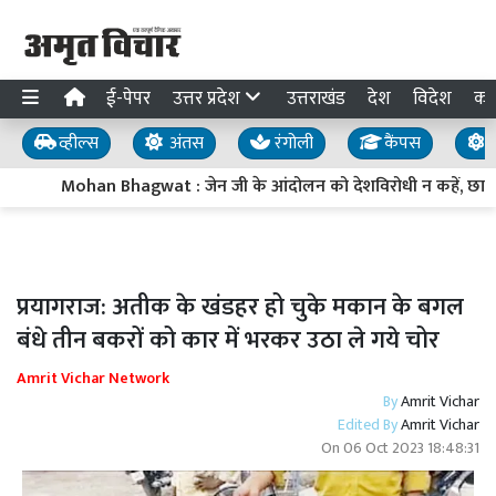
ई-पेपर
उत्तर प्रदेश
उत्तराखंड
देश
विदेश
का
व्हील्स
अंतस
रंगोली
कैंपस
य
Mohan Bhagwat : जेन जी के आंदोलन को देशविरोधी न कहें, छात्रों की 
प्रयागराज: अतीक के खंडहर हो चुके मकान के बगल
बंधे तीन बकरों को कार में भरकर उठा ले गये चोर
Amrit Vichar Network
By
Amrit Vichar
Edited By
Amrit Vichar
On
06 Oct 2023 18:48:31