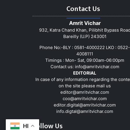
Contact Us
Amrit Vichar
932, Katra Chand Khan, Pilibhit Bypass Roa
Bareilly (U.P) 243001
Phone No:-BLY : 0581-4000222 LKO : 0522-
4008111
Timings : Mon- Sat, 09:00am-06:00pm
Contact us:
info@amritvichar.com
EDITORIAL
In case of any information regarding the conte
on the site please mail us
editor@amritvichar.com
coo@amritvichar.com
editor.digital@amritvichar.com
info.digtal@amritvichar.com
Follow Us
HI