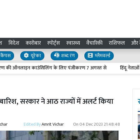
श
विदेश
कारोबार
स्पोर्ट्स
स्वास्थ्य
वैचारिकी
राशिफल
और द
कैंपस
यूरेका
शब्द रंग
ग्लैमवर्ल्ड
ी ऑनलाइन काउंसिलिंग के लिए पंजीकरण 7 अगस्त से
हिंदू नेताओं की हत
 बारिश, सरकार ने आठ राज्यों में अलर्ट किया
ichar
Edited By
Amrit Vichar
On
04 Dec 2023 21:48:48