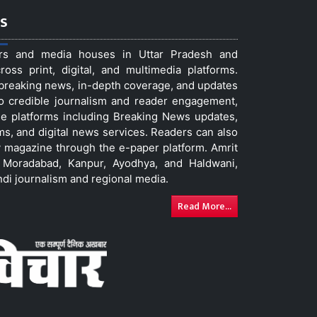
s
ers and media houses in Uttar Pradesh and
ss print, digital, and multimedia platforms.
t breaking news, in-depth coverage, and updates
to credible journalism and reader engagement,
le platforms including Breaking News updates,
ms, and digital news services. Readers can also
 magazine through the e-paper platform. Amrit
w, Moradabad, Kanpur, Ayodhya, and Haldwani,
ndi journalism and regional media.
Read More...