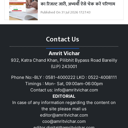
का रिजल्ट जारी, अभ्यर्थी ऐसे चेक करें परिणाम
Published On 31 Jul 2026 17:27:43
Contact Us
Amrit Vichar
932, Katra Chand Khan, Pilibhit Bypass Road Bareilly
(U.P) 243001
Phone No:-BLY : 0581-4000222 LKO : 0522-4008111
Timings : Mon- Sat, 09:00am-06:00pm
Contact us:
info@amritvichar.com
EDITORIAL
In case of any information regarding the content on
the site please mail us
editor@amritvichar.com
coo@amritvichar.com
editor.digital@amritvichar.com