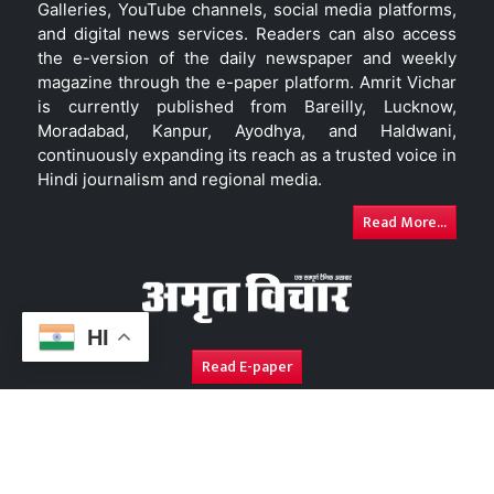
Galleries, YouTube channels, social media platforms,
and digital news services. Readers can also access
the e-version of the daily newspaper and weekly
magazine through the e-paper platform. Amrit Vichar
is currently published from Bareilly, Lucknow,
Moradabad, Kanpur, Ayodhya, and Haldwani,
continuously expanding its reach as a trusted voice in
Hindi journalism and regional media.
Read More...
HI
Read E-paper
About Us
Contact Us
Complaint Redressal
Disc
Copyright © 2026. All Rights Reserved By
Amrit Vichar.