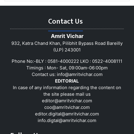
Contact Us
Amrit Vichar
932, Katra Chand Khan, Pilibhit Bypass Road Bareilly
(U.P) 243001
Phone No:-BLY : 0581-4000222 LKO : 0522-4008111
Timings : Mon- Sat, 09:00am-06:00pm
Contact us:
info@amritvichar.com
EDITORIAL
In case of any information regarding the content on
the site please mail us
editor@amritvichar.com
coo@amritvichar.com
editor.digital@amritvichar.com
info.digtal@amritvichar.com