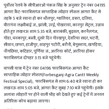
पूर्वोत्तर रेलवे के सीपीआरओ पंकज सिंह के अनुसार ट्रेन नंबर 04195
आगरा कैंट-फारबिसगंज साप्ताहिक त्योहार स्पेशल आगरा कैंट से
तड़के 5 बजे रवाना हो कर धौलपुर, ग्वालियर, डबरा, दतिया,
वीरागंना लक्ष्मीबाई जं., झांसी, उरई, पोखरायां, कानपुर सेंट्रल, उन्नाव
होते हुए लखनऊ शाम 5:35 बजे, बाराबंकी, बुढ़वल, करनैलगंज,
गोंडा, मनकापुर, बस्ती, दूसरे दिन गोरखपुर, देवरिया सदर, भटनी,
सीवान, छपरा, हाजीपुर, शाहपुर पटोरी, बरौनी, बेगूसराय, खगड़िया,
नौगछिया, कटिहार, पूर्णिया जं., अररिया कोर्ट, अररिया होकर
फारबिसगंज दोपहर 3:15 बजे पहुंचेगी।
वापसी यात्रा में ट्रेन नंबर 04196 फारबिसगंज-आगरा कैंट
साप्ताहिक त्योहार स्पेशल(Forbesganj-Agra Cantt Weekly
Festival Special), फारबिसगंज से शाम 6:40 बजे रवाना हो कर
लखनऊ शाम 5:05 बजे, आगरा कैंट सुबह 7:10 बजे पहुंचेगी। इसके
अलावा त्योहारों पर होने वाली भीड़ को देखते हुए कई ट्रेनों में जनरल
अतिरिक्त कोच बढ़ाया जाएगा।