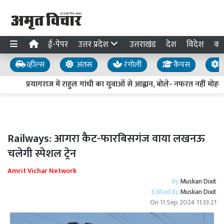
ई-पेपर
उत्तर प्रदेश
उत्तराखंड
देश
विदेश
का
व्हील्स
अंतस
रंगोली
कैंपस
य
प्रयागराज में राहुल गांधी का युवाओं से आह्वान, बोले- नफरत नहीं मोहब्ब
Railways: आगरा कैट-फारबिसगंज वाया लखनऊ
चलेगी स्पेशल ट्रेन
Amrit Vichar Network
By
Muskan Dixit
Edited By
Muskan Dixit
On
11 Sep 2024 11:33:21