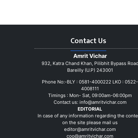
Contact Us
Amrit Vichar
932, Katra Chand Khan, Pilibhit Bypass Roa
Bareilly (U.P) 243001
Phone No:-BLY : 0581-4000222 LKO : 0522-
4008111
Timings : Mon- Sat, 09:00am-06:00pm
Contact us:
info@amritvichar.com
EDITORIAL
In case of any information regarding the conte
on the site please mail us
editor@amritvichar.com
coo@amritvichar.com