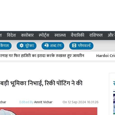
श
विदेश
कारोबार
स्पोर्ट्स
स्वास्थ्य
वैचारिकी
राशिफल
और द
कैंपस
यूरेका
शब्द रंग
ग्लैमवर्ल्ड
पर फिर हाजिरी का इरादा करके रुखस्त हुए जायरीन
Hardoi Crime : बिज
बड़ी भूमिका निभाई, रिकी पोंटिंग ने की
ichar
Edited By
Amrit Vichar
On
12 Sep 2024 16:31:26