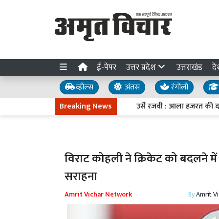
ई-पेपर
उत्तर प्रदेश
उत्तराखंड
दे
व्हील्स
अंतस
रंगोली
Breaking News
उर्से रजवी : आला हजरत की दरगाह 
विराट कोहली ने क्रिकेट को बदलने में 
सराहना
Amrit Vichar Network
By
Amrit V