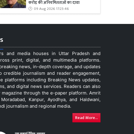
करोड़ की अनियमितताओं का दावा
09 Aug 2026 17:23:46
s
ers and media houses in Uttar Pradesh and
ss print, digital, and multimedia platforms.
t breaking news, in-depth coverage, and updates
to credible journalism and reader engagement,
le platforms including Breaking News updates,
ms, and digital news services. Readers can also
 magazine through the e-paper platform. Amrit
w, Moradabad, Kanpur, Ayodhya, and Haldwani,
ndi journalism and regional media.
Read More...