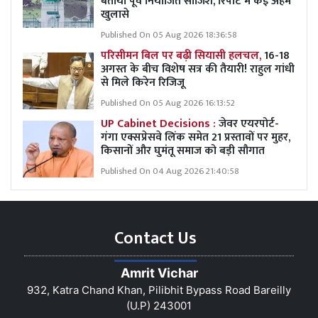
बताया पूर्व नियोजित साजिश, रिपोर्ट में कई अहम
खुलासे
Published On 05 Aug 2026 18:36:58
परिसीमन बिल पर बढ़ी सियासी हलचल,
16-18
अगस्त के बीच विशेष सत्र की तैयारी! राहुल गांधी
से मिले किरेन रिजिजू
Published On 05 Aug 2026 16:13:52
UP Cabinet Decisions :
जेवर एयरपोर्ट-
गंगा एक्सप्रेसवे लिंक समेत 21 प्रस्तावों पर मुहर,
किसानों और घुमंतू समाज को बड़ी सौगात
Published On 04 Aug 2026 21:40:58
Contact Us
Amrit Vichar
932, Katra Chand Khan, Pilibhit Bypass Road Bareilly
(U.P) 243001