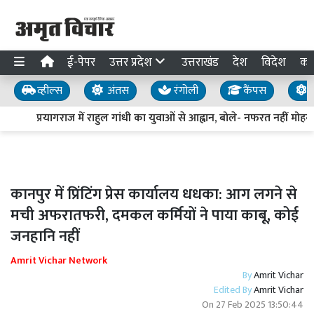
ई-पेपर
उत्तर प्रदेश
उत्तराखंड
देश
विदेश
का
व्हील्स
अंतस
रंगोली
कैंपस
य
प्रयागराज में राहुल गांधी का युवाओं से आह्वान, बोले- नफरत नहीं मोहब्बत
कानपुर में प्रिंटिंग प्रेस कार्यालय धधका: आग लगने से
मची अफरातफरी, दमकल कर्मियों ने पाया काबू, कोई
जनहानि नहीं
Amrit Vichar Network
By
Amrit Vichar
Edited By
Amrit Vichar
On
27 Feb 2025 13:50:44