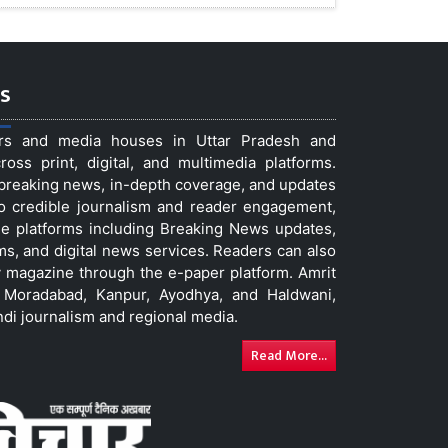
s
ers and media houses in Uttar Pradesh and
ss print, digital, and multimedia platforms.
t breaking news, in-depth coverage, and updates
to credible journalism and reader engagement,
le platforms including Breaking News updates,
ms, and digital news services. Readers can also
 magazine through the e-paper platform. Amrit
w, Moradabad, Kanpur, Ayodhya, and Haldwani,
ndi journalism and regional media.
Read More...