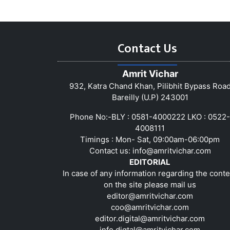
Contact Us
Amrit Vichar
932, Katra Chand Khan, Pilibhit Bypass Roa
Bareilly (U.P) 243001
Phone No:-BLY : 0581-4000222 LKO : 0522-
4008111
Timings : Mon- Sat, 09:00am-06:00pm
Contact us:
info@amritvichar.com
EDITORIAL
In case of any information regarding the conte
on the site please mail us
editor@amritvichar.com
coo@amritvichar.com
editor.digital@amritvichar.com
info.digtal@amritvichar.com