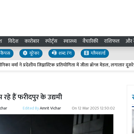
श
विदेश
कारोबार
स्पोर्ट्स
स्वास्थ्य
वैचारिकी
राशिफल
और द
कैंपस
यूरेका
शब्द रंग
ग्लैमवर्ल्ड
ने प्रदेशीय जिम्नास्टिक प्रतियोगिता में जीता ब्रॉन्ज मेडल, लगातार दूसरे 
जूझ रहे हैं फरीदपुर के उद्यमी
ichar
Edited By
Amrit Vichar
On
12 Mar 2025 12:50:02