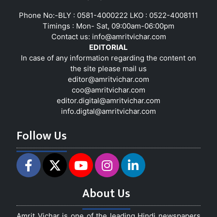
Phone No:-BLY : 0581-4000222 LKO : 0522-4008111
Timings : Mon- Sat, 09:00am-06:00pm
Contact us:
info@amritvichar.com
EDITORIAL
In case of any information regarding the content on
the site please mail us
editor@amritvichar.com
coo@amritvichar.com
editor.digital@amritvichar.com
info.digtal@amritvichar.com
Follow Us
About Us
Amrit Vichar is one of the leading Hindi newspapers