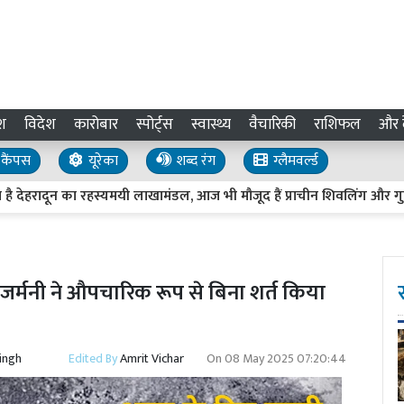
श
विदेश
कारोबार
स्पोर्ट्स
स्वास्थ्य
वैचारिकी
राशिफल
और द
कैंपस
यूरेका
शब्द रंग
ग्लैमवर्ल्ड
हरादून का रहस्यमयी लाखामंडल, आज भी मौजूद हैं प्राचीन शिवलिंग और गुफा
र्मनी ने औपचारिक रूप से बिना शर्त किया
Singh
Edited By
Amrit Vichar
On
08 May 2025 07:20:44