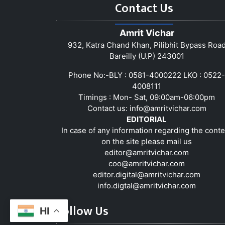
Contact Us
Amrit Vichar
932, Katra Chand Khan, Pilibhit Bypass Roa
Bareilly (U.P) 243001
Phone No:-BLY : 0581-4000222 LKO : 0522-
4008111
Timings : Mon- Sat, 09:00am-06:00pm
Contact us:
info@amritvichar.com
EDITORIAL
In case of any information regarding the conte
on the site please mail us
editor@amritvichar.com
coo@amritvichar.com
editor.digital@amritvichar.com
info.digtal@amritvichar.com
Follow Us
HI