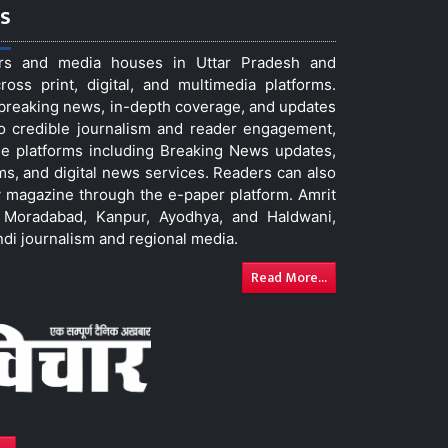
s
ers and media houses in Uttar Pradesh and
ss print, digital, and multimedia platforms.
t breaking news, in-depth coverage, and updates
to credible journalism and reader engagement,
le platforms including Breaking News updates,
ms, and digital news services. Readers can also
 magazine through the e-paper platform. Amrit
w, Moradabad, Kanpur, Ayodhya, and Haldwani,
ndi journalism and regional media.
Read More...