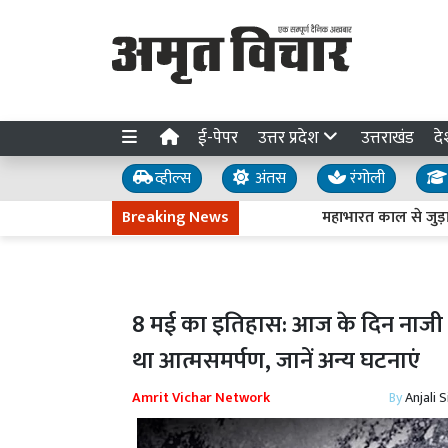
ई-पेपर
उत्तर प्रदेश
उत्तराखंड
दे
व्हील्स
अंतस
रंगोली
Breaking News
महाभारत काल से जुड़ा है दे
8 मई का इतिहास: आज के दिन नाजी ज
था आत्मसमर्पण, जानें अन्य घटनाएं
Amrit Vichar Network
By
Anjali 