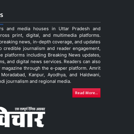
s
ers and media houses in Uttar Pradesh and
ss print, digital, and multimedia platforms.
t breaking news, in-depth coverage, and updates
to credible journalism and reader engagement,
le platforms including Breaking News updates,
ms, and digital news services. Readers can also
 magazine through the e-paper platform. Amrit
w, Moradabad, Kanpur, Ayodhya, and Haldwani,
ndi journalism and regional media.
Read More...