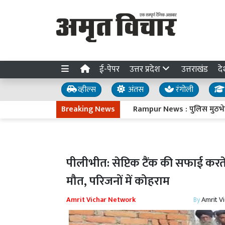
ई-पेपर
उत्तर प्रदेश
उत्तराखंड
दे
व्हील्स
अंतस
रंगोली
Breaking News
Rampur News : पुलिस मुठभेड़ में गो
पीलीभीत: सेप्टिक टैंक की सफाई करते
मौत, परिजनों में कोहराम
Amrit Vichar Network
By
Amrit V