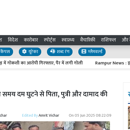
श
विदेश
कारोबार
स्पोर्ट्स
स्वास्थ्य
वैचारिकी
राशिफल
और द
कैंपस
यूरेका
शब्द रंग
ग्लैमवर्ल्ड
कशी का आरोपी गिरफ्तार, पैर में लगी गोली
Rampur News : इनवर्टर मे
 समय दम घुटने से पिता, पुत्री और दामाद की
ichar
Edited By
Amrit Vichar
On
05 Jun 2025 08:22:09