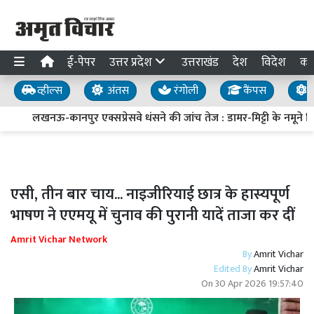
ई-पेपर
उत्तर प्रदेश
उत्तराखंड
देश
विदेश
का
व्हील्स
अंतस
रंगोली
कैंपस
य
लखनऊ-कानपुर एक्सप्रेसवे धंसने की जांच तेज : डामर-मिट्टी के नमूने लिए
एसी, तीन बार चाय... नाइजीरियाई छात्र के हास्यपूर्ण
भाषण ने एएमयू में चुनाव की पुरानी यादें ताजा कर दीं
Amrit Vichar Network
By
Amrit Vichar
Edited By
Amrit Vichar
On
30 Apr 2026 19:57:40