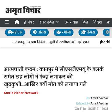
ई-पेपर
उत्तर प्रदेश
उत्तराखंड
देश
विदेश
का
व्हील्स
अंतस
रंगोली
कैंपस
य
नए कानून, बढ़ता निवेश… यूपी में उद्यमिता को नई उड़ान
Jharkhand 
आत्मघाती कदम : कानपुर में सीएसजेएमयू के क्लर्क
समेत छह लोगों ने फंदा लगाकर की
खुदकुशी...आखिर क्यों मौत को लगाया गले
Amrit Vichar Network
By
Amrit Vichar
Edited By
Amrit Vichar
On
11 Jun 2025 21:12:08