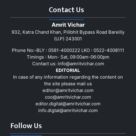
Contact Us
Amrit Vichar
932, Katra Chand Khan, Pilibhit Bypass Road Bareilly
(U.P) 243001
Phone No:-BLY : 0581-4000222 LKO : 0522-4008111
Timings : Mon- Sat, 09:00am-06:00pm
Contact us:
info@amritvichar.com
EDITORIAL
In case of any information regarding the content on
the site please mail us
editor@amritvichar.com
coo@amritvichar.com
editor.digital@amritvichar.com
info.digtal@amritvichar.com
Follow Us