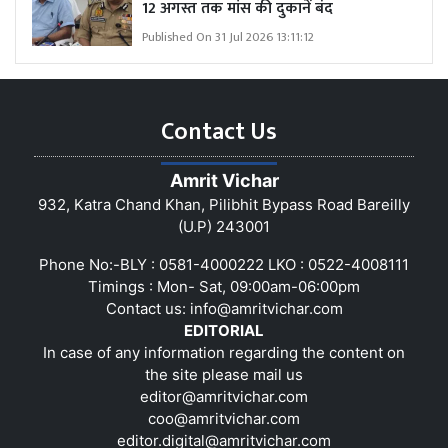
12 अगस्त तक मांस की दुकानें बंद
Published On 31 Jul 2026 13:11:12
Contact Us
Amrit Vichar
932, Katra Chand Khan, Pilibhit Bypass Road Bareilly
(U.P) 243001
Phone No:-BLY : 0581-4000222 LKO : 0522-4008111
Timings : Mon- Sat, 09:00am-06:00pm
Contact us:
info@amritvichar.com
EDITORIAL
In case of any information regarding the content on
the site please mail us
editor@amritvichar.com
coo@amritvichar.com
editor.digital@amritvichar.com