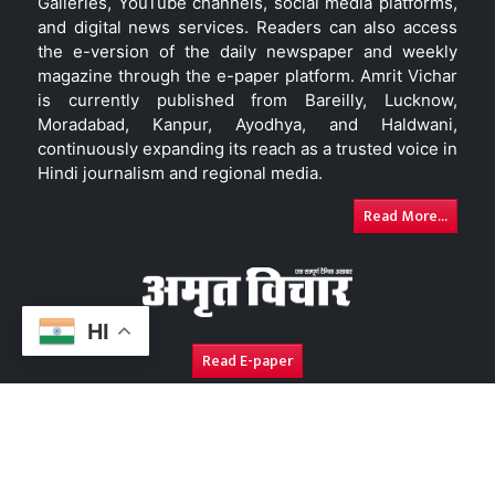
Galleries, YouTube channels, social media platforms,
and digital news services. Readers can also access
the e-version of the daily newspaper and weekly
magazine through the e-paper platform. Amrit Vichar
is currently published from Bareilly, Lucknow,
Moradabad, Kanpur, Ayodhya, and Haldwani,
continuously expanding its reach as a trusted voice in
Hindi journalism and regional media.
Read More...
HI
Read E-paper
About Us
Contact Us
Complaint Redressal
Disc
Copyright © 2026. All Rights Reserved By
Amrit Vichar.