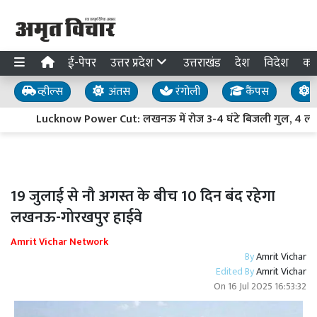
ई-पेपर
उत्तर प्रदेश
उत्तराखंड
देश
विदेश
का
व्हील्स
अंतस
रंगोली
कैंपस
य
Lucknow Power Cut: लखनऊ में रोज 3-4 घंटे बिजली गुल, 4 लाख से
19 जुलाई से नौ अगस्त के बीच 10 दिन बंद रहेगा
लखनऊ-गोरखपुर हाईवे
Amrit Vichar Network
By
Amrit Vichar
Edited By
Amrit Vichar
On
16 Jul 2025 16:53:32