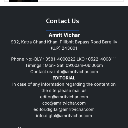
Contact Us
Amrit Vichar
932, Katra Chand Khan, Pilibhit Bypass Road Bareilly
(U.P) 243001
Phone No:-BLY : 0581-4000222 LKO : 0522-4008111
Timings : Mon- Sat, 09:00am-06:00pm
Contact us:
info@amritvichar.com
EDITORIAL
In case of any information regarding the content on
the site please mail us
editor@amritvichar.com
coo@amritvichar.com
editor.digital@amritvichar.com
info.digtal@amritvichar.com