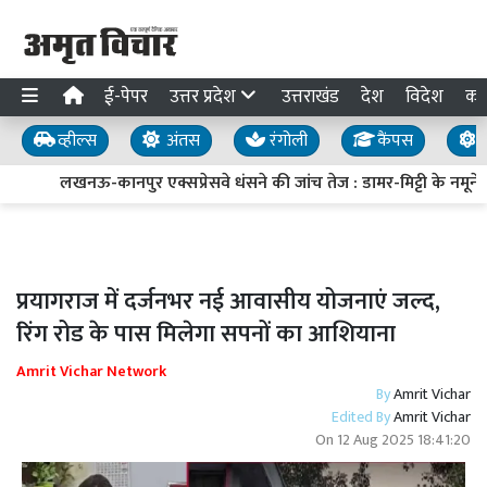
ई-पेपर
उत्तर प्रदेश
उत्तराखंड
देश
विदेश
का
व्हील्स
अंतस
रंगोली
कैंपस
य
लखनऊ-कानपुर एक्सप्रेसवे धंसने की जांच तेज : डामर-मिट्टी के नमूने लि
प्रयागराज में दर्जनभर नई आवासीय योजनाएं जल्द,
रिंग रोड के पास मिलेगा सपनों का आशियाना
Amrit Vichar Network
By
Amrit Vichar
Edited By
Amrit Vichar
On
12 Aug 2025 18:41:20