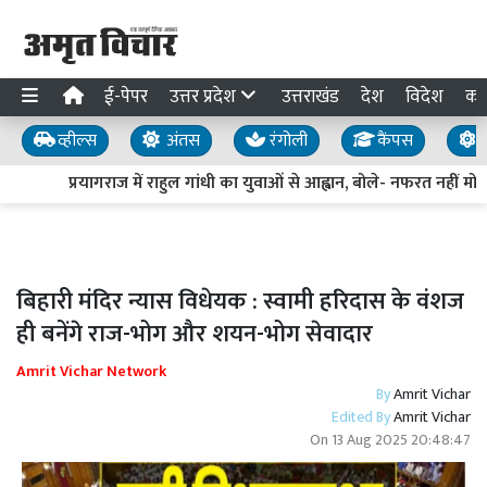
ई-पेपर
उत्तर प्रदेश
उत्तराखंड
देश
विदेश
का
व्हील्स
अंतस
रंगोली
कैंपस
य
प्रयागराज में राहुल गांधी का युवाओं से आह्वान, बोले- नफरत नहीं मोहब
बिहारी मंदिर न्यास विधेयक : स्वामी हरिदास के वंशज
ही बनेंगे राज-भोग और शयन-भोग सेवादार
Amrit Vichar Network
By
Amrit Vichar
Edited By
Amrit Vichar
On
13 Aug 2025 20:48:47