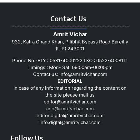
Contact Us
Amrit Vichar
932, Katra Chand Khan, Pilibhit Bypass Road Bareilly
(U.P) 243001
Phone No:-BLY : 0581-4000222 LKO : 0522-4008111
Timings : Mon- Sat, 09:00am-06:00pm
Contact us:
info@amritvichar.com
EDITORIAL
In case of any information regarding the content on
the site please mail us
editor@amritvichar.com
coo@amritvichar.com
editor.digital@amritvichar.com
info.digtal@amritvichar.com
Follow Us