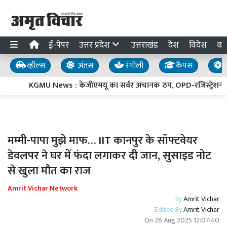
ई-पेपर
उत्तर प्रदेश
उत्तराखंड
देश
विदेश
का
व्हील्स
अंतस
रंगोली
कैंपस
य
KGMU News : केजीएमयू का सर्वर अचानक ठप, OPD-रजिस्ट्रेशन और जा
मम्मी-पापा मुझे माफ… IIT कानपुर के सॉफ्टवेयर
डेवलपर ने घर में फंदा लगाकर दी जान, सुसाइड नोट
से खुला मौत का राज
Amrit Vichar Network
By
Amrit Vichar
Edited By
Amrit Vichar
On
26 Aug 2025 12:07:40