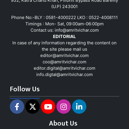
932, Katra Chand Khan, Pilibhit Bypass Road Bareilly
(U.P) 243001
Phone No:-BLY : 0581-4000222 LKO : 0522-4008111
Timings : Mon- Sat, 09:00am-06:00pm
Contact us:
info@amritvichar.com
EDITORIAL
In case of any information regarding the content on
the site please mail us
editor@amritvichar.com
coo@amritvichar.com
editor.digital@amritvichar.com
info.digtal@amritvichar.com
Follow Us
About Us