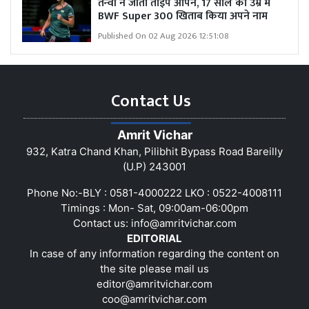
तन्वी ने जीता ताइपे ओपन, 17 साल की उम्र में
BWF Super 300 खिताब किया अपने नाम
Published On 02 Aug 2026 12:51:08
Contact Us
Amrit Vichar
932, Katra Chand Khan, Pilibhit Bypass Road Bareilly
(U.P) 243001
Phone No:-BLY : 0581-4000222 LKO : 0522-4008111
Timings : Mon- Sat, 09:00am-06:00pm
Contact us:
info@amritvichar.com
EDITORIAL
In case of any information regarding the content on
the site please mail us
editor@amritvichar.com
coo@amritvichar.com