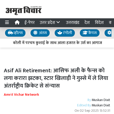
ई-पेपर
उत्तर प्रदेश
उत्तराखंड
देश
विदेश
का
व्हील्स
अंतस
रंगोली
कैंपस
य
बरेली में परचम कुशाई के साथ आला हजरत के उर्स का आगाज
आ
Asif Ali Retirement: आसिफ अली के फैन्स को
लगा करारा झटका, स्‍टार खिलाड़ी ने गुस्‍से में ले लिया
अंतर्राष्ट्रीय क्रिकेट से संन्‍यास
Amrit Vichar Network
By
Muskan Dixit
Edited By
Muskan Dixit
On
02 Sep 2025 13:52:31