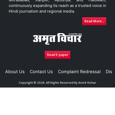
continuously expanding its reach as a trusted voice in
Hindi journalism and regional media.
Read More...
Read E-paper
About Us
Contact Us
Complaint Redressal
Disc
Copyright © 2026. All Rights Reserved By
Amrit Vichar.