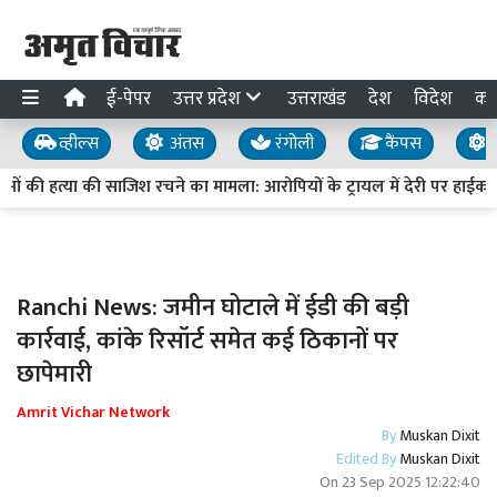
ई-पेपर
उत्तर प्रदेश
उत्तराखंड
देश
विदेश
का
व्हील्स
अंतस
रंगोली
कैंपस
य
ताओं की हत्या की साजिश रचने का मामला: आरोपियों के ट्रायल में देरी पर हाईकोर्ट स
Ranchi News: जमीन घोटाले में ईडी की बड़ी
कार्रवाई, कांके रिसॉर्ट समेत कई ठिकानों पर
छापेमारी
Amrit Vichar Network
By
Muskan Dixit
Edited By
Muskan Dixit
On
23 Sep 2025 12:22:40