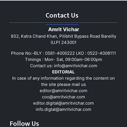
Contact Us
Amrit Vichar
932, Katra Chand Khan, Pilibhit Bypass Road Bareilly
(U.P) 243001
Phone No:-BLY : 0581-4000222 LKO : 0522-4008111
Timings : Mon- Sat, 09:00am-06:00pm
Contact us:
info@amritvichar.com
EDITORIAL
In case of any information regarding the content on
the site please mail us
editor@amritvichar.com
coo@amritvichar.com
editor.digital@amritvichar.com
info.digtal@amritvichar.com
Follow Us