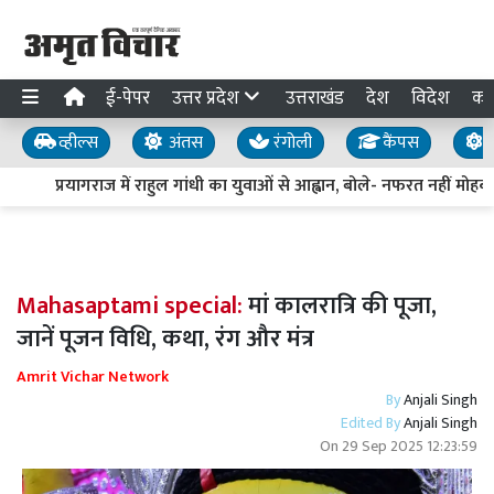
ई-पेपर
उत्तर प्रदेश
उत्तराखंड
देश
विदेश
का
व्हील्स
अंतस
रंगोली
कैंपस
य
प्रयागराज में राहुल गांधी का युवाओं से आह्वान, बोले- नफरत नहीं मोहब्बत
Mahasaptami special:
मां कालरात्रि की पूजा,
जानें पूजन विधि, कथा, रंग और मंत्र
Amrit Vichar Network
By
Anjali Singh
Edited By
Anjali Singh
On
29 Sep 2025 12:23:59