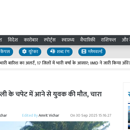
श
विदेश
कारोबार
स्पोर्ट्स
स्वास्थ्य
वैचारिकी
राशिफल
और द
कैंपस
यूरेका
शब्द रंग
ग्लैमवर्ल्ड
ारिश का अलर्ट, 17 जिलों में भारी वर्षा के आसार; IMD ने जारी किया ऑरेंज अलर्ट
के चपेट में आने से युवक की मौत, चारा
ichar
Edited By
Amrit Vichar
On
30 Sep 2025 15:16:27