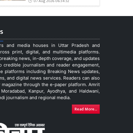
07 Aug 2026 06:34:32
s
ers and media houses in Uttar Pradesh and
ss print, digital, and multimedia platforms.
t breaking news, in-depth coverage, and updates
to credible journalism and reader engagement,
le platforms including Breaking News updates,
ms, and digital news services. Readers can also
 magazine through the e-paper platform. Amrit
w, Moradabad, Kanpur, Ayodhya, and Haldwani,
ndi journalism and regional media.
Read More...