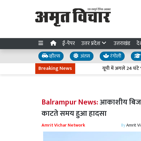
ई-पेपर
उत्तर प्रदेश
उत्तराखंड
दे
व्हील्स
अंतस
रंगोली
Breaking News
यूपी में अगले 24 घंटे भारी ब
Balrampur News:
आकाशीय बिजली 
काटते समय हुआ हादसा
Amrit Vichar Network
By
Amrit V