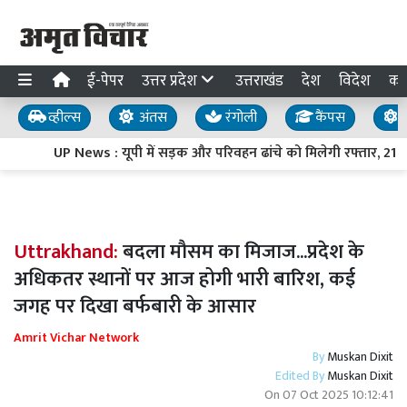
ई-पेपर
उत्तर प्रदेश
उत्तराखंड
देश
विदेश
का
व्हील्स
अंतस
रंगोली
कैंपस
य
UP News : यूपी में सड़क और परिवहन ढांचे को मिलेगी रफ्तार, 21 निर्
Uttrakhand:
बदला मौसम का मिजाज...प्रदेश के
अधिकतर स्थानों पर आज होगी भारी बारिश, कई
जगह पर दिखा बर्फबारी के आसार
Amrit Vichar Network
By
Muskan Dixit
Edited By
Muskan Dixit
On
07 Oct 2025 10:12:41