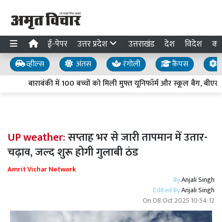
ई-पेपर
उत्तर प्रदेश
उत्तराखंड
देश
विदेश
का
व्हील्स
अंतस
रंगोली
कैंपस
य
बाराबंकी में 100 बच्चों को मिली मुफ्त यूनिफॉर्म और स्कूल बैग, बीएसए ब
UP weather:
सप्ताह भर से जारी तापमान में उतार-
चढ़ाव, जल्द शुरू होगी गुलाबी ठंड
Amrit Vichar Network
By
Anjali Singh
Edited By
Anjali Singh
On
08 Oct 2025 10:54:12