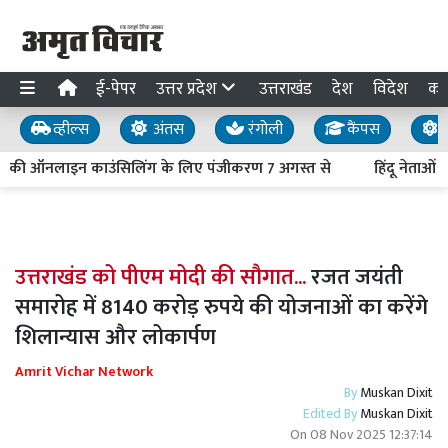
ई-पेपर
उत्तर प्रदेश
उत्तराखंड
देश
विदेश
का
व्हील्स
अंतस
रंगोली
कैंपस
य
ण की ऑनलाइन काउंसिलिंग के लिए पंजीकरण 7 अगस्त से
हिंदू नेताओं क
उत्तराखंड को पीएम मोदी की सौगात...
रजत जयंती
समारोह में 8140 करोड़ रुपये की योजनाओं का करेंगे
शिलान्यास और लोकार्पण
Amrit Vichar Network
By
Muskan Dixit
Edited By
Muskan Dixit
On
08 Nov 2025 12:37:14