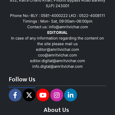
932, Katra Chand Khan, Pilibhit Bypass Road Bareilly
(U.P) 243001
Phone No:-BLY : 0581-4000222 LKO : 0522-4008111
Timings : Mon- Sat, 09:00am-06:00pm
Contact us:
info@amritvichar.com
EDITORIAL
In case of any information regarding the content on
the site please mail us
editor@amritvichar.com
coo@amritvichar.com
editor.digital@amritvichar.com
info.digtal@amritvichar.com
Follow Us
About Us