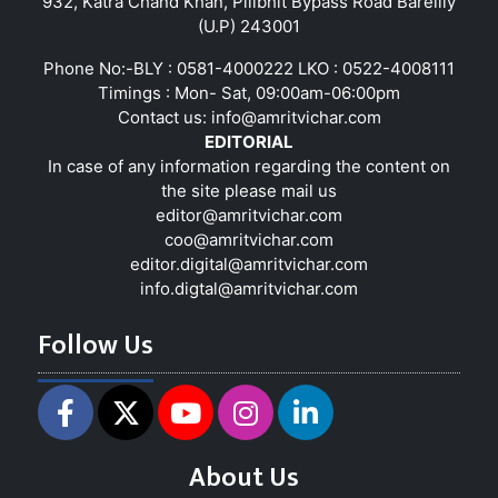
932, Katra Chand Khan, Pilibhit Bypass Road Bareilly
(U.P) 243001
Phone No:-BLY : 0581-4000222 LKO : 0522-4008111
Timings : Mon- Sat, 09:00am-06:00pm
Contact us:
info@amritvichar.com
EDITORIAL
In case of any information regarding the content on
the site please mail us
editor@amritvichar.com
coo@amritvichar.com
editor.digital@amritvichar.com
info.digtal@amritvichar.com
Follow Us
About Us