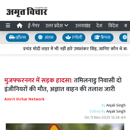
ई-पेपर
उत्तर प्रदेश
उत्तराखंड
देश
विदेश
का
व्हील्स
अंतस
रंगोली
कैंपस
य
प्रचंड मोदी लहर में भी नहीं हारे उमाशंकर सिंह, जानिए कौन थे ब
मुजफ्फरनगर में सड़क हादसा:
तमिलनाडु निवासी दो
इंजीनियरों की मौत, अज्ञात वाहन की तलाश जारी
Amrit Vichar Network
By
Anjali Singh
Edited By
Anjali Singh
On
11 Nov 2025 12:24:49