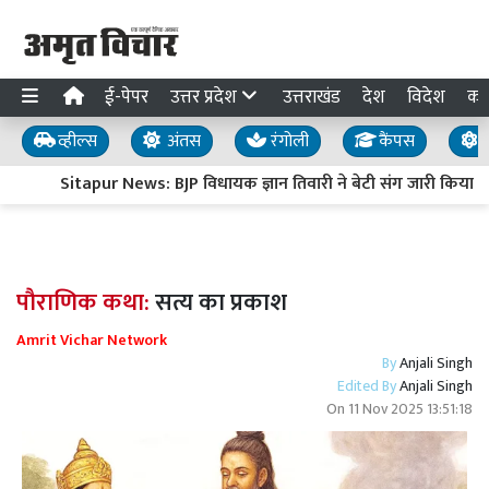
ई-पेपर
उत्तर प्रदेश
उत्तराखंड
देश
विदेश
का
व्हील्स
अंतस
रंगोली
कैंपस
य
Sitapur News: BJP विधायक ज्ञान तिवारी ने बेटी संग जारी किया भा
पौराणिक कथा:
सत्य का प्रकाश
Amrit Vichar Network
By
Anjali Singh
Edited By
Anjali Singh
On
11 Nov 2025 13:51:18