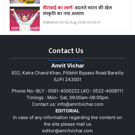
मीराबाई का स्वर्ण:
बदलते भारत की खेल
संस्कृति का नया अध्याय
Published On 02 Aug 2026 10:00:11
Contact Us
Amrit Vichar
932, Katra Chand Khan, Pilibhit Bypass Road Bareilly
(U.P) 243001
Phone No:-BLY : 0581-4000222 LKO : 0522-4008111
Timings : Mon- Sat, 09:00am-06:00pm
Contact us:
info@amritvichar.com
EDITORIAL
In case of any information regarding the content on
the site please mail us
editor@amritvichar.com