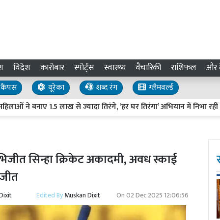
श
विदेश
कारोबार
स्पोर्ट्स
स्वास्थ्य
वैचारिकी
राशिफल
और द
कैंपस
यूरेका
शब्द रंग
ग्लैमवर्ल्ड
नाए 1.5 लाख से ज्यादा तिरंगे, ‘हर घर तिरंगा’ अभियान में निभा रहीं अहम भू
िजीत सिन्हा क्रिकेट अकादमी, अवध स्काई
ी जीत
ixit
Edited By
Muskan Dixit
On
02 Dec 2025 12:06:56