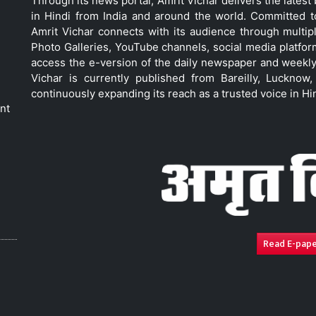
Through its news portal, Amrit Vichar delivers the lates
in Hindi from India and around the world. Committed 
Amrit Vichar connects with its audience through multip
Photo Galleries, YouTube channels, social media platfor
access the e-version of the daily newspaper and weekly
Vichar is currently published from Bareilly, Luckno
continuously expanding its reach as a trusted voice in Hi
nt
Read E-pap