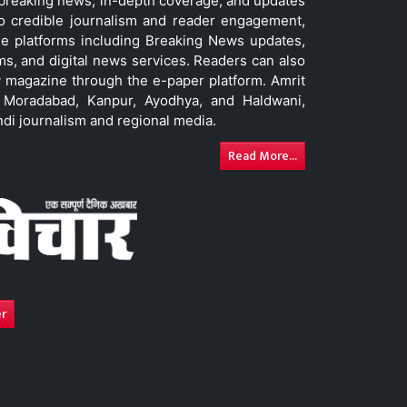
t breaking news, in-depth coverage, and updates
to credible journalism and reader engagement,
le platforms including Breaking News updates,
ms, and digital news services. Readers can also
 magazine through the e-paper platform. Amrit
w, Moradabad, Kanpur, Ayodhya, and Haldwani,
ndi journalism and regional media.
Read More...
er