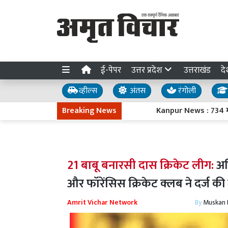
ई-पेपर
उत्तर प्रदेश
उत्तराखंड
दे
व्हील्स
अंतस
रंगोली
Breaking News
Kanpur News : 734 महिलाओं ने ब
21 बाबू बनारसी दास क्रिकेट लीग:
अभ
और फॉरेंसिस क्रिकेट क्लब ने दर्ज क
Amrit Vichar Network
By
Muskan D