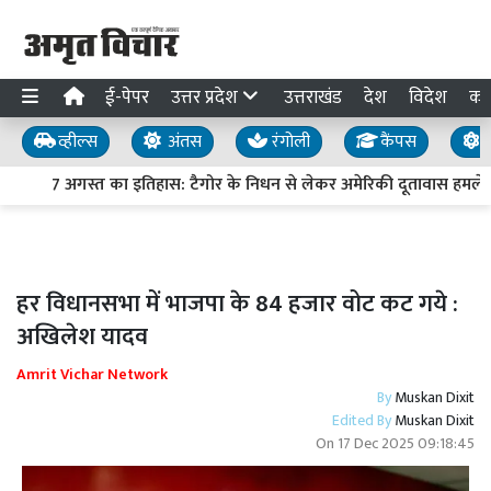
ई-पेपर
उत्तर प्रदेश
उत्तराखंड
देश
विदेश
का
व्हील्स
अंतस
रंगोली
कैंपस
य
7 अगस्त का इतिहास: टैगोर के निधन से लेकर अमेरिकी दूतावास हमले तक
हर विधानसभा में भाजपा के 84 हजार वोट कट गये :
अखिलेश यादव
Amrit Vichar Network
By
Muskan Dixit
Edited By
Muskan Dixit
On
17 Dec 2025 09:18:45