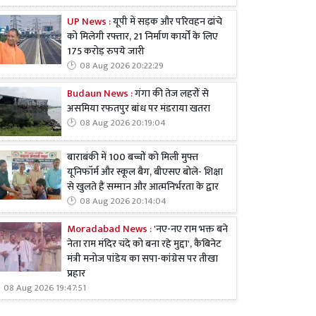
UP News :
यूपी में सड़क और परिवहन ढांचे
को मिलेगी रफ्तार, 21 निर्माण कार्यों के लिए
175 करोड़ रुपये जारी
08 Aug 2026 20:22:29
Budaun News :
गंगा की तेज लहरों से
असमिया रफतपुर बांध पर मंडराया खतरा
08 Aug 2026 20:19:04
बाराबंकी में 100 बच्चों को मिली मुफ्त
यूनिफॉर्म और स्कूल बैग, बीएसए बोले- शिक्षा
से खुलते हैं सम्मान और आत्मनिर्भरता के द्वार
08 Aug 2026 20:14:04
Moradabad News :
'नए-नए राम भक्त बने
नेता राम मंदिर चंदे को बना रहे मुद्दा', कैबिनेट
मंत्री मनोज पांडेय का सपा-कांग्रेस पर तीखा
प्रहार
08 Aug 2026 19:47:51