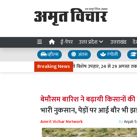
ई-पेपर
उत्तर प्रदेश
उत्तराखंड
दे
व्हील्स
अंतस
रंगोली
बंधन पर बहन को दें डाक विभाग की ये विशेष उपहार, 24 से 29 अगस्त तक लगाए
Breaking News
बेमौसम बारिश ने बढ़ायी किसानों की 
भारी नुकसान, पेड़ों पर आई बौर भी झ
Amrit Vichar Network
By
Anjali 