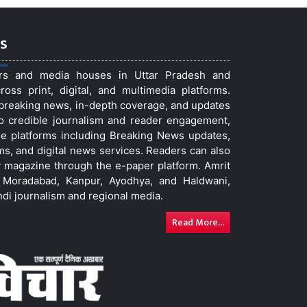
s
ers and media houses in Uttar Pradesh and
ss print, digital, and multimedia platforms.
t breaking news, in-depth coverage, and updates
to credible journalism and reader engagement,
le platforms including Breaking News updates,
ms, and digital news services. Readers can also
 magazine through the e-paper platform. Amrit
w, Moradabad, Kanpur, Ayodhya, and Haldwani,
ndi journalism and regional media.
Read More...