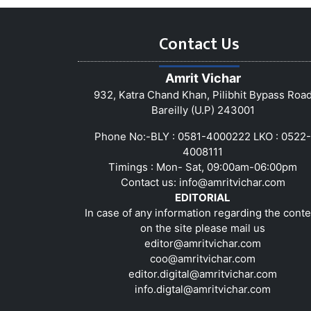
Contact Us
Amrit Vichar
932, Katra Chand Khan, Pilibhit Bypass Roa
Bareilly (U.P) 243001
Phone No:-BLY : 0581-4000222 LKO : 0522-
4008111
Timings : Mon- Sat, 09:00am-06:00pm
Contact us:
info@amritvichar.com
EDITORIAL
In case of any information regarding the conte
on the site please mail us
editor@amritvichar.com
coo@amritvichar.com
editor.digital@amritvichar.com
info.digtal@amritvichar.com