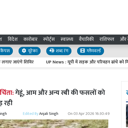
श
विदेश
कारोबार
स्पोर्ट्स
स्वास्थ्य
वैचारिकी
राशिफल
और द
कैंपस
यूरेका
शब्द रंग
ग्लैमवर्ल्ड
 जाएंगे शिविर
UP News : यूपी में सड़क और परिवहन ढांचे को मिलेगी रफ्त
चिंता:
गेहूं, आम और अन्य रबी की फसलों को
ड़ रही
Singh
Edited By
Anjali Singh
On
03 Apr 2026 16:30:49