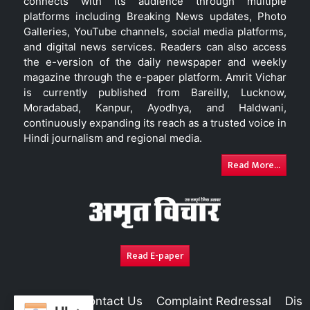
connects with its audience through multiple
platforms including Breaking News updates, Photo
Galleries, YouTube channels, social media platforms,
and digital news services. Readers can also access
the e-version of the daily newspaper and weekly
magazine through the e-paper platform. Amrit Vichar
is currently published from Bareilly, Lucknow,
Moradabad, Kanpur, Ayodhya, and Haldwani,
continuously expanding its reach as a trusted voice in
Hindi journalism and regional media.
Read More...
Read E-paper
About Us
Contact Us
Complaint Redressal
Disc