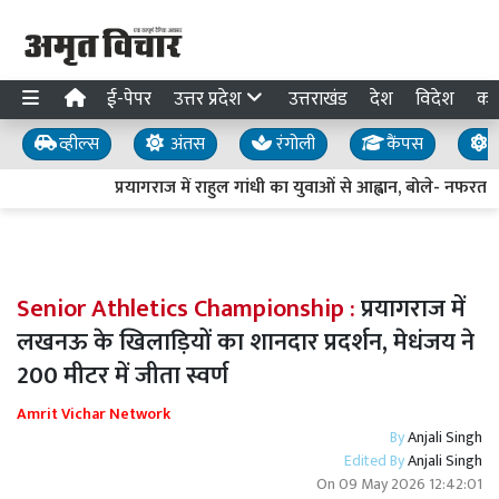
ई-पेपर
उत्तर प्रदेश
उत्तराखंड
देश
विदेश
का
व्हील्स
अंतस
रंगोली
कैंपस
य
प्रयागराज में राहुल गांधी का युवाओं से आह्वान, बोले- नफरत नह
Senior Athletics Championship :
प्रयागराज में
लखनऊ के खिलाड़ियों का शानदार प्रदर्शन, मेधंजय ने
200 मीटर में जीता स्वर्ण
Amrit Vichar Network
By
Anjali Singh
Edited By
Anjali Singh
On
09 May 2026 12:42:01