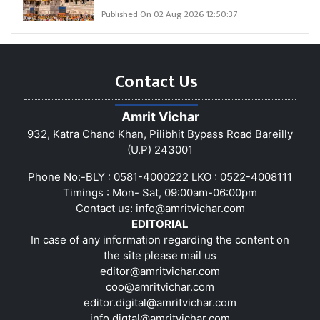
Published On 02 Aug 2026 12:50:37
Contact Us
Amrit Vichar
932, Katra Chand Khan, Pilibhit Bypass Road Bareilly
(U.P) 243001
Phone No:-BLY : 0581-4000222 LKO : 0522-4008111
Timings : Mon- Sat, 09:00am-06:00pm
Contact us:
info@amritvichar.com
EDITORIAL
In case of any information regarding the content on
the site please mail us
editor@amritvichar.com
coo@amritvichar.com
editor.digital@amritvichar.com
info.digtal@amritvichar.com