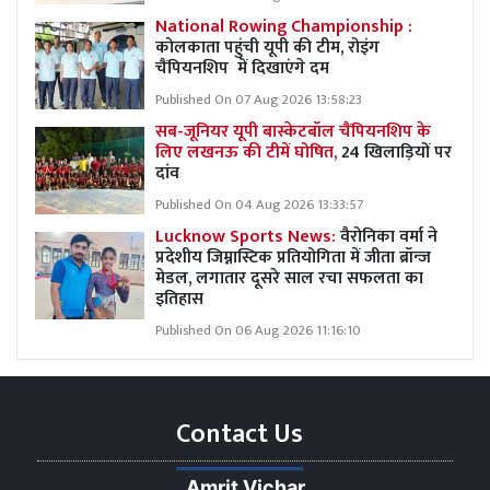
National Rowing Championship :
कोलकाता पहुंची यूपी की टीम, रोइंग
चैंपियनशिप में दिखाएंगे दम
Published On 07 Aug 2026 13:58:23
सब-जूनियर यूपी बास्केटबॉल चैंपियनशिप के
लिए लखनऊ की टीमें घोषित,
24 खिलाड़ियों पर
दांव
Published On 04 Aug 2026 13:33:57
Lucknow Sports News:
वैरोनिका वर्मा ने
प्रदेशीय जिम्नास्टिक प्रतियोगिता में जीता ब्रॉन्ज
मेडल, लगातार दूसरे साल रचा सफलता का
इतिहास
Published On 06 Aug 2026 11:16:10
Contact Us
Amrit Vichar