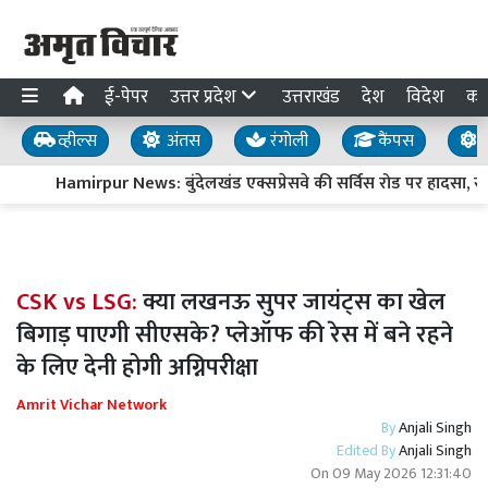
ई-पेपर
उत्तर प्रदेश
उत्तराखंड
देश
विदेश
का
व्हील्स
अंतस
रंगोली
कैंपस
य
Hamirpur News: बुंदेलखंड एक्सप्रेसवे की सर्विस रोड पर हादसा, सफ
CSK vs LSG:
क्या लखनऊ सुपर जायंट्स का खेल
बिगाड़ पाएगी सीएसके? प्लेऑफ की रेस में बने रहने
के लिए देनी होगी अग्निपरीक्षा
Amrit Vichar Network
By
Anjali Singh
Edited By
Anjali Singh
On
09 May 2026 12:31:40