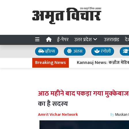
ई-पेपर
उत्तर प्रदेश
उत्तराखंड
दे
व्हील्स
अंतस
रंगोली
Breaking News
Kannauj News: कन्नौज मेडिकल कॉले
आठ महीने बाद पकड़ा गया मुक्केबाज
का है सदस्य
Amrit Vichar Network
By
Muskan D