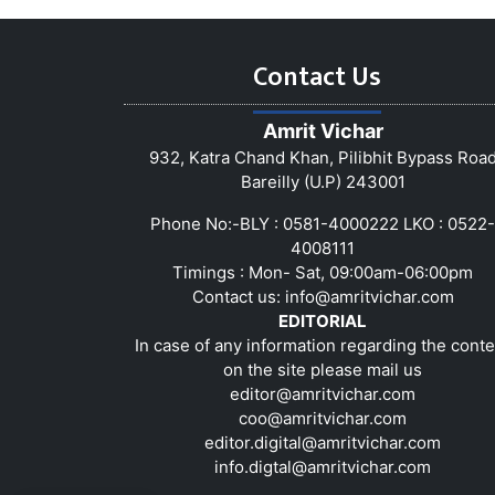
Contact Us
Amrit Vichar
932, Katra Chand Khan, Pilibhit Bypass Roa
Bareilly (U.P) 243001
Phone No:-BLY : 0581-4000222 LKO : 0522-
4008111
Timings : Mon- Sat, 09:00am-06:00pm
Contact us:
info@amritvichar.com
EDITORIAL
In case of any information regarding the conte
on the site please mail us
editor@amritvichar.com
coo@amritvichar.com
editor.digital@amritvichar.com
info.digtal@amritvichar.com