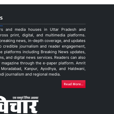
s
ers and media houses in Uttar Pradesh and
ss print, digital, and multimedia platforms.
t breaking news, in-depth coverage, and updates
to credible journalism and reader engagement,
le platforms including Breaking News updates,
ms, and digital news services. Readers can also
 magazine through the e-paper platform. Amrit
w, Moradabad, Kanpur, Ayodhya, and Haldwani,
ndi journalism and regional media.
Read More...