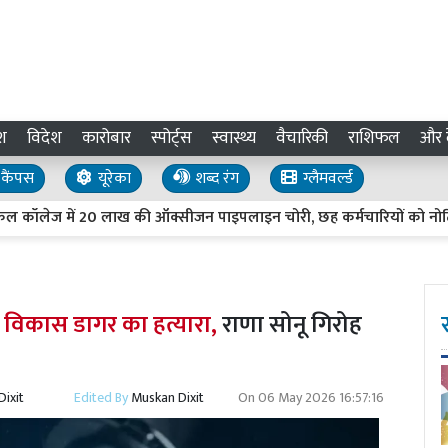
श
विदेश
कारोबार
स्पोर्ट्स
स्वास्थ्य
वैचारिकी
राशिफल
और द
कैंपस
यूरेका
शब्द रंग
ग्लैमवर्ल्ड
ज में 20 लाख की ऑक्सीजन पाइपलाइन चोरी, छह कर्मचारियों को नोटिस
 विकास डागर का हत्यारा,
राणा सोनू गिरोह
ixit
Edited By
Muskan Dixit
On
06 May 2026 16:57:16