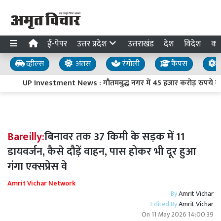
ई-पेपर
उत्तर प्रदेश
उत्तराखंड
देश
विदेश
का
व्हील्स
अंतस
रंगोली
कैंपस
य
UP Investment News : गौतमबुद्ध नगर में 45 हजार करोड़ रुपये का न
Bareilly:
बिनावर तक 37 किमी के सड़क में 11
डायवर्जन, कैसे दौड़ें वाहन, पास होकर भी दूर हुआ
गंगा एक्सप्रेस वे
Amrit Vichar Network
By
Amrit Vichar
Edited By
Amrit Vichar
On
11 May 2026 14:00:39