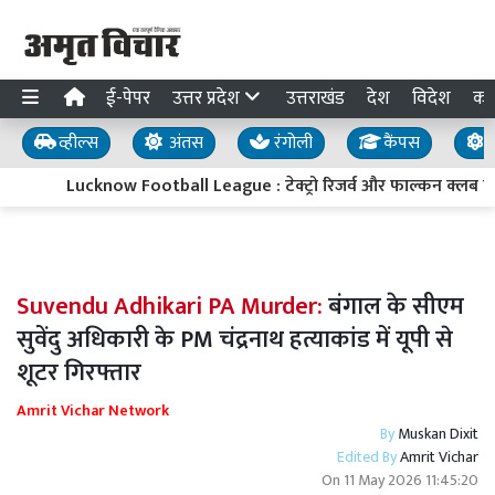
ई-पेपर
उत्तर प्रदेश
उत्तराखंड
देश
विदेश
का
व्हील्स
अंतस
रंगोली
कैंपस
य
Lucknow Football League : टेक्ट्रो रिजर्व और फाल्कन क्लब क
Suvendu Adhikari PA Murder:
बंगाल के सीएम
सुवेंदु अधिकारी के PM चंद्रनाथ हत्याकांड में यूपी से
शूटर गिरफ्तार
Amrit Vichar Network
By
Muskan Dixit
Edited By
Amrit Vichar
On
11 May 2026 11:45:20