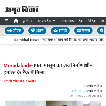
ई-पेपर
उत्तर प्रदेश
उत्तराखंड
देश
विदेश
का
व्हील्स
अंतस
रंगोली
कैंपस
य
Sambhal News : न्यायिक आयोग की रिपोर्ट पर सपा सांसद जियाउर्रह
Moradabad:
लापता मासूम का शव निर्माणाधीन
इमारत के टैंक में मिला
Amrit Vichar Network
By
Amrit Vichar
Edited By
Amrit Vichar
On
11 May 2026 08:11:17