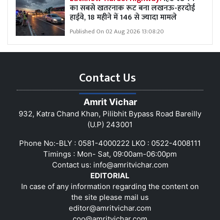
का सबसे खतरनाक रूट बना लखनऊ-हरदोई
हाईवे, 18 महीने में 146 से ज्यादा मामले
Published On 02 Aug 2026 13:08:20
Contact Us
Amrit Vichar
932, Katra Chand Khan, Pilibhit Bypass Road Bareilly
(U.P) 243001
Phone No:-BLY : 0581-4000222 LKO : 0522-4008111
Timings : Mon- Sat, 09:00am-06:00pm
Contact us:
info@amritvichar.com
EDITORIAL
In case of any information regarding the content on
the site please mail us
editor@amritvichar.com
coo@amritvichar.com