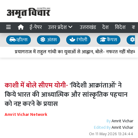
ई-पेपर
उत्तर प्रदेश
उत्तराखंड
देश
विदेश
का
व्हील्स
अंतस
रंगोली
कैंपस
य
प्रयागराज में राहुल गांधी का युवाओं से आह्वान, बोले- नफरत नहीं मोहब्बत
काशी में बोले सीएम योगी-
'विदेशी आक्रांताओं' ने
किये भारत की आध्यात्मिक और सांस्कृतिक पहचान
को नष्ट करने के प्रयास
Amrit Vichar Network
By
Amrit Vichar
Edited By
Amrit Vichar
On
11 May 2026 13:24:44