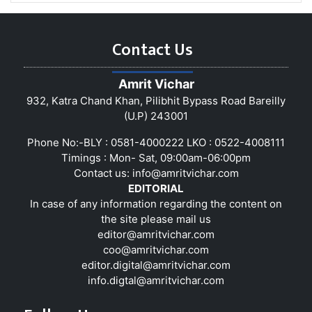
Contact Us
Amrit Vichar
932, Katra Chand Khan, Pilibhit Bypass Road Bareilly
(U.P) 243001
Phone No:-BLY : 0581-4000222 LKO : 0522-4008111
Timings : Mon- Sat, 09:00am-06:00pm
Contact us:
info@amritvichar.com
EDITORIAL
In case of any information regarding the content on
the site please mail us
editor@amritvichar.com
coo@amritvichar.com
editor.digital@amritvichar.com
info.digtal@amritvichar.com