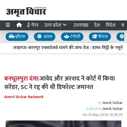
ई-पेपर
उत्तर प्रदेश
उत्तराखंड
देश
विदेश
का
व्हील्स
अंतस
रंगोली
कैंपस
य
लखनऊ-कानपुर एक्सप्रेसवे धंसने की जांच तेज : डामर-मिट्टी के नमूने लिए
बनभूलपुरा दंगा:
जावेद और अरशद ने कोर्ट में किया
सरेंडर, SC ने रद्द की थी डिफॉल्ट जमानत
Amrit Vichar Network
By
Amrit Vichar
Edited By
Amrit Vichar
On
13 May 2026 18:18:29